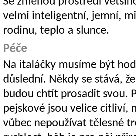
Se změnou prostředí větši
velmi inteligentní, jemní, mil
rodinu, teplo a slunce.
Péče
Na italáčky musíme být hodn
důslední. Někdy se stává, ž
budou chtít prosadit svou. P
pejskové jsou velice citliví
vůbec nepoužívat tělesné tr