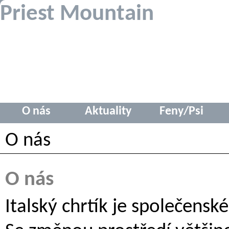
Priest Mountain
O nás
Aktuality
Feny/Psi
O nás
O nás
Italský chrtí­k je společens