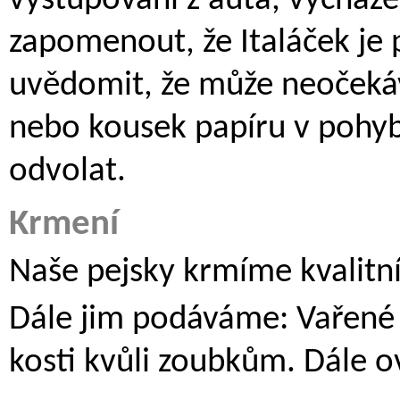
vystupování z auta, vycház
zapomenout, že Italáček je p
uvědomit, že může neočekáva
nebo kousek papíru v pohyb
odvolat.
Krmení
Naše pejsky krmíme kvalitn
Dále jim podáváme: Vařené 
kosti kvůli zoubkům. Dále ov